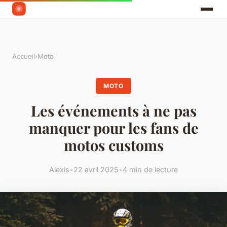
Accueil
›
Moto
MOTO
Les événements à ne pas
manquer pour les fans de
motos customs
Alexis
•
22 avril 2025
•
4 min de lecture