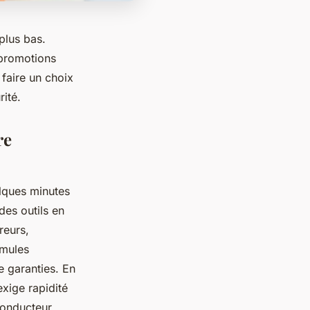
plus bas.
 promotions
faire un choix
ité.
re
lques minutes
des outils en
reurs,
rmules
de garanties. En
exige rapidité
conducteur,