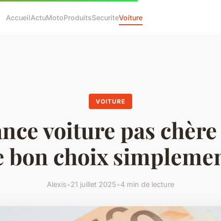
Accueil
Actu
Moto
Produits
Securite
Voiture
VOITURE
nce voiture pas chère :
e bon choix simpleme
Alexis
•
21 juillet 2025
•
4 min de lecture