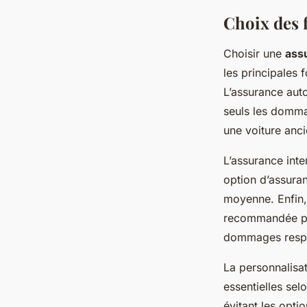
Choix des 
Choisir une
ass
les principales 
L’assurance auto
seuls les domma
une voiture anci
L’assurance inte
option d’assura
moyenne. Enfin, 
recommandée pou
dommages resp
La personnalisat
essentielles sel
évitant les opti