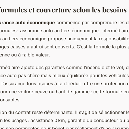
formules et couverture selon les besoins
urance auto économique
commence par comprendre les dif
formules : assurance auto au tiers économique, intermédiaire
 au tiers économique propose uniquement la responsabilité c
ges causés à autrui sont couverts. C’est la formule la plus
enne ou à faible valeur.
rmédiaire ajoute des garanties comme l’incendie et le vol, 
nce auto pas chère mais mieux équilibrée pour les véhicules
l’assurance tous risques à tarif réduit offre une protection
r une voiture neuve ou haut de gamme ; cette formule eng
onsables.
ion du contrat reste déterminante. Il s’agit de sélectionner l
on les usages : assistance 0 km, garantie du conducteur ou b
ons non pertinentes pour bénéficier réellement d’une assura