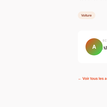
Voiture
EC
A
Al
← Voir tous les a