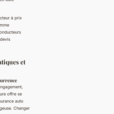
cteur à prix
comme
conducteurs
 devis
atiques et
ncurrence
’engagement,
ure offre se
ssurance auto
ageuse. Changer