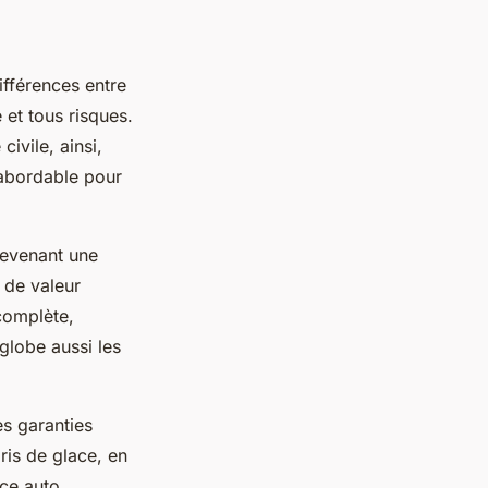
férences entre
 et tous risques.
ivile, ainsi,
 abordable pour
devenant une
 de valeur
 complète,
lobe aussi les
es garanties
ris de glace, en
nce auto