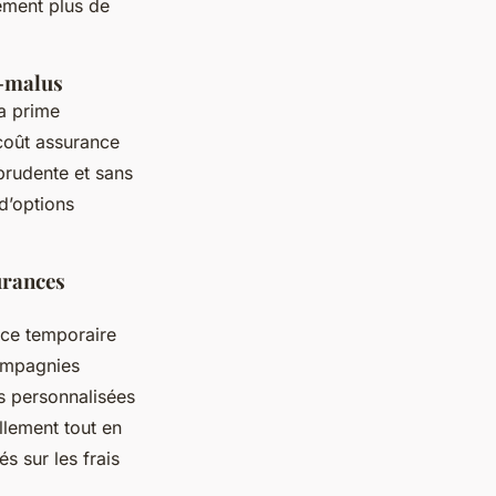
ement plus de
s-malus
a prime
coût assurance
prudente et sans
 d’options
urances
nce temporaire
compagnies
s personnalisées
llement tout en
s sur les frais