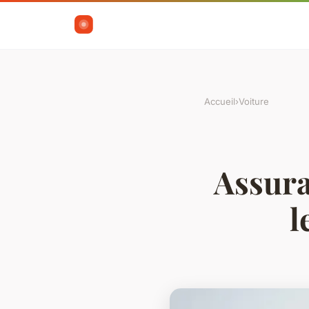
Accueil
›
Voiture
Assura
l