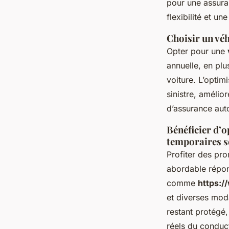
pour une assura
flexibilité et u
Choisir un véh
Opter pour une
annuelle, en pl
voiture. L’opti
sinistre, amélio
d’assurance aut
Bénéficier d’o
temporaires s
Profiter des pr
abordable répon
comme
https:/
et diverses mod
restant protégé,
réels du conduc